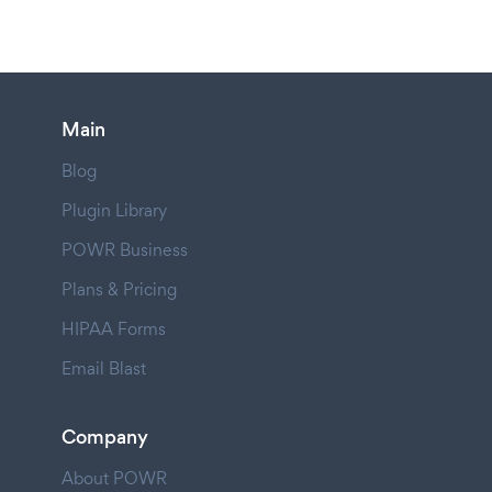
Main
Blog
Plugin Library
POWR Business
Plans & Pricing
HIPAA Forms
Email Blast
Company
About POWR