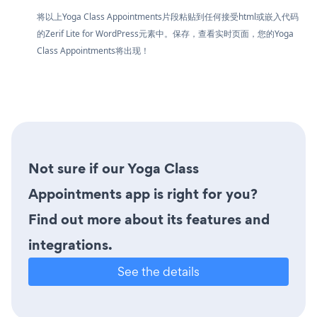
将以上Yoga Class Appointments片段粘贴到任何接受html或嵌入代码
的Zerif Lite for WordPress元素中。保存，查看实时页面，您的Yoga
Class Appointments将出现！
Not sure if our Yoga Class
Appointments app is right for you?
Find out more about its features and
integrations.
See the details