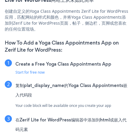
创建自定义的Yoga Class Appointments Zerif Lite for WordPress
应用，匹配网站的样式和颜色，并将Yoga Class Appointments添
加到Zerif Lite for WordPress页面，帖子，侧边栏，页脚或您喜欢
的任何位置现场。
How To Add a Yoga Class Appointments App on
Zerif Lite for WordPress:
Create a Free Yoga Class Appointments App
Start for free now
复制plat_display_name的Yoga Class Appointments嵌
入代码段
Your code block will be available once you create your app
在Zerif Lite for WordPress编辑器中添加到html或嵌入代
码元素