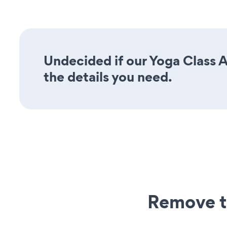
Undecided if our Yoga Class A
the details you need.
Remove t