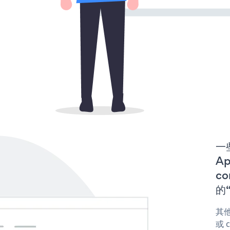
一些
A
co
的“
其他
或 c