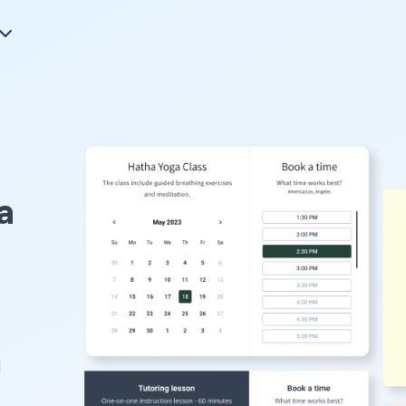
a
加
。