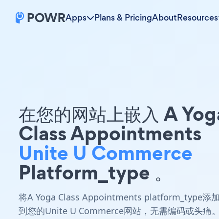
Apps
Plans & Pricing
About
Resources
在您的网站上嵌入 A Yog
Class Appointments
Unite U Commerce
Platform_type 。
将A Yoga Class Appointments platform_type添
到您的Unite U Commerce网站，无需编码或头痛