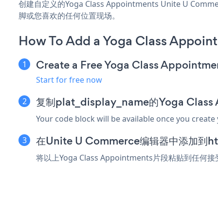
创建自定义的Yoga Class Appointments Unite U
脚或您喜欢的任何位置现场。
How To Add a Yoga Class Appoin
Create a Free Yoga Class Appointme
Start for free now
复制plat_display_name的Yoga Clas
Your code block will be available once you create
在Unite U Commerce编辑器中添加到
将以上Yoga Class Appointments片段粘贴到任何