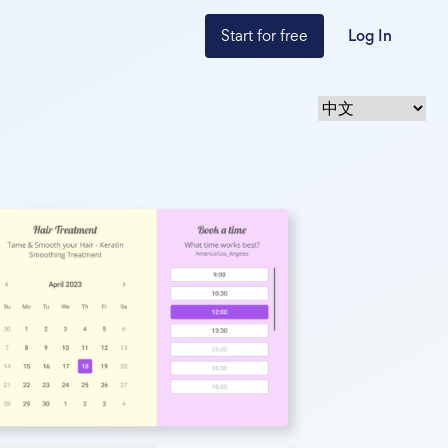
Start for free
Log In