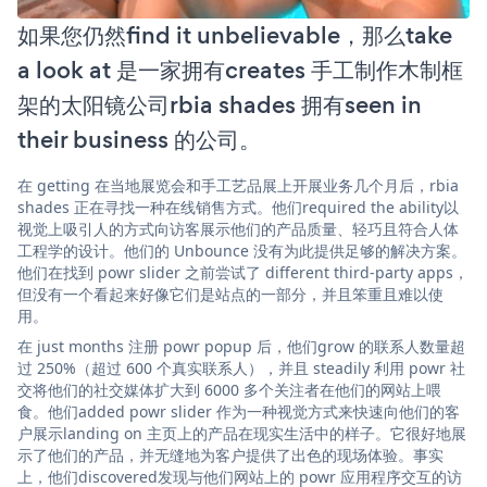
如果您仍然find it unbelievable，那么take
a look at 是一家拥有creates 手工制作木制框
架的太阳镜公司rbia shades 拥有seen in
their business 的公司。
在 getting 在当地展览会和手工艺品展上开展业务几个月后，rbia
shades 正在寻找一种在线销售方式。他们required the ability以
视觉上吸引人的方式向访客展示他们的产品质量、轻巧且符合人体
工程学的设计。他们的 Unbounce 没有为此提供足够的解决方案。
他们在找到 powr slider 之前尝试了 different third-party apps，
但没有一个看起来好像它们是站点的一部分，并且笨重且难以使
用。
在 just months 注册 powr popup 后，他们grow 的联系人数量超
过 250%（超过 600 个真实联系人），并且 steadily 利用 powr 社
交将他们的社交媒体扩大到 6000 多个关注者在他们的网站上喂
食。他们added powr slider 作为一种视觉方式来快速向他们的客
户展示landing on 主页上的产品在现实生活中的样子。它很好地展
示了他们的产品，并无缝地为客户提供了出色的现场体验。事实
上，他们discovered发现与他们网站上的 powr 应用程序交互的访