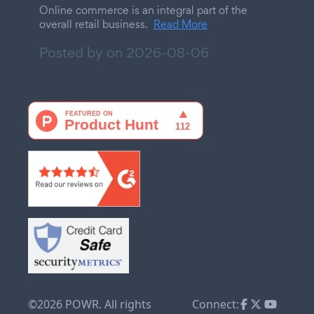
Online commerce is an integral part of the
overall retail business.
Read More
Posted by on
2026-08-06
©2026 POWR. All rights
Connect: