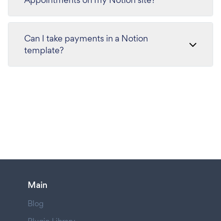
Can I take payments in a Notion
template?
Main
Blog