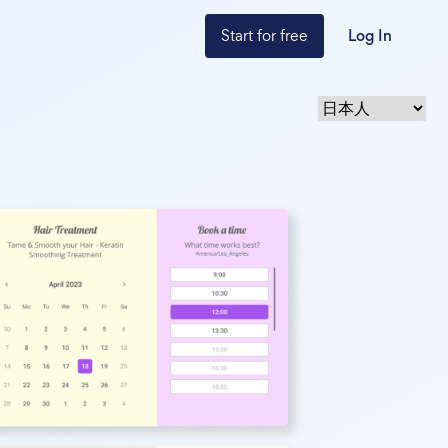
Start for free
Log In