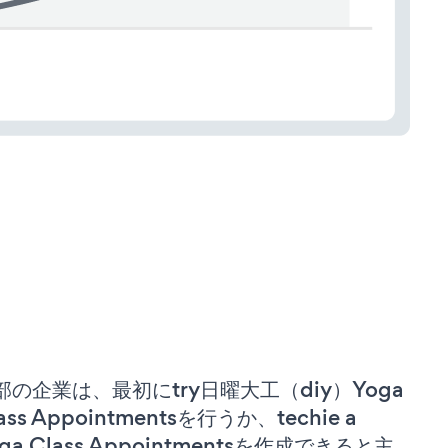
部の企業は、最初にtry日曜大工（diy）Yoga
ass Appointmentsを行うか、techie a
ga Class Appointmentsを作成できると主