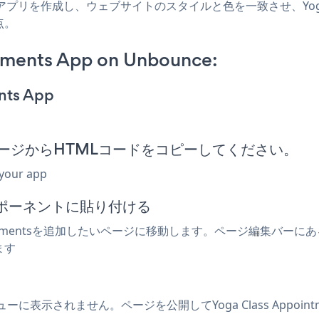
ounceアプリを作成し、ウェブサイトのスタイルと色を一致させ、Yoga C
点。
tments App on Unbounce:
nts App
ージからHTMLコードをコピーしてください。
 your app
ンポーネントに貼り付ける
s Appointmentsを追加したいページに移動します。ページ編
ます
プレビューに表示されません。ページを公開してYoga Class Appoi