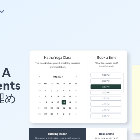
A
ents
埋め
イ