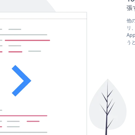
張
他の
リ、
Ap
う