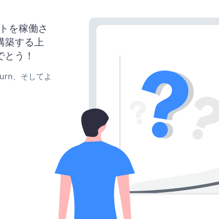
bサイトを稼働さ
構築する上
でとう！
、turn、そしてよ