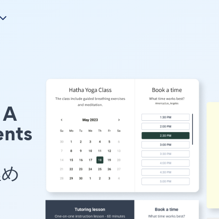
A
ents
埋め