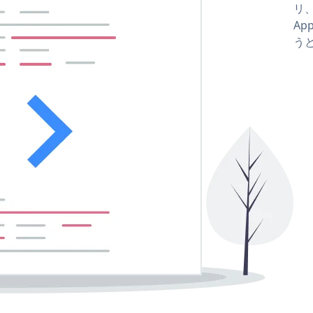
リ、
Ap
う