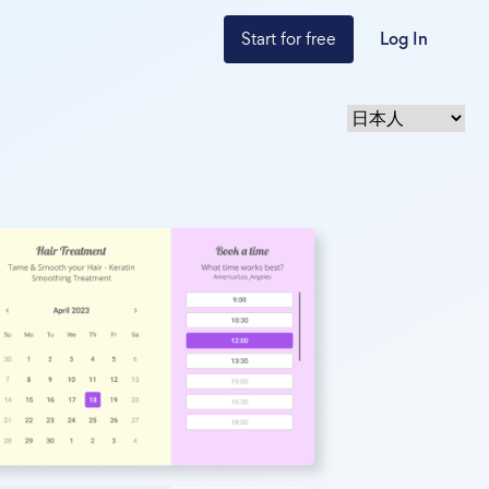
Start for free
Log In