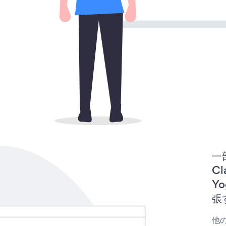
一
Cl
Yo
張
他の