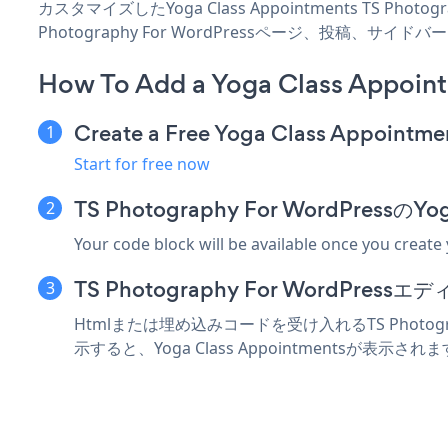
カスタマイズしたYoga Class Appointments TS Ph
Photography For WordPressページ、投稿
How To Add a Yoga Class Appoin
Create a Free Yoga Class Appointme
Start for free now
TS Photography For WordPres
Your code block will be available once you create
TS Photography For WordP
Htmlまたは埋め込みコードを受け入れるTS Photogra
示すると、Yoga Class Appointmentsが表示され