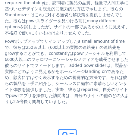
required the abilityは、訪問者に製品の品質、軽量で人間工学に
基づいたデザインを視覚的に魅力的な方法で示します。彼らの
Shoptimizer はこれに対する適切な解決策を提供しませんでし
た。彼らはpowrスライダーを見つける前にmany different
optionsを試しましたが、サイトの一部であるかのように見えず、
不格好で使いにくいものはありませんでした。
Powrポップアップでサインアップしたa small amount of time
で、彼らは250％以上（600以上の実際の連絡先）の連絡先を
growすることができ、constantlyはpowrソーシャルを利用して
6000人以上のフォロワーにソーシャルメディアを成長させました
彼らのサイトでフィードします。 added powr sliderは、製品が
実際にどのように見えるかをホームページlanding onであるた
め、顧客にすばやく表示するための視覚的な方法です。それは彼
らの製品を上手に紹介し、シームレスに顧客に素晴らしいオンサ
イト体験を提供しました。実際、彼らはreported、自分のサイト
でpowrアプリを操作した訪問者は、自分のサイトの他のどの人よ
りも2.5倍長く関与していました。