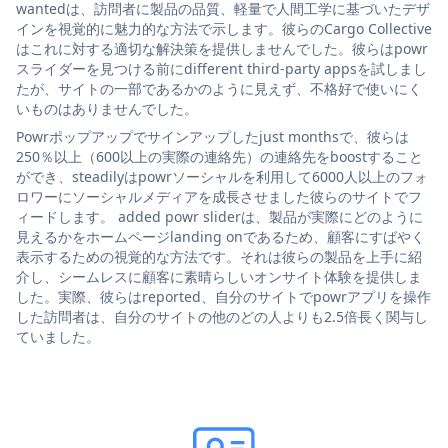
wantedは、訪問者に製品の品質、軽量で人間工学に基づいたデザ
インを視覚的に魅力的な方法で示します。彼らのCargo Collective
はこれに対する適切な解決策を提供しませんでした。彼らはpowr
スライダーを見つける前にdifferent third-party appsを試しまし
たが、サイトの一部であるかのように見えず、不格好で使いにく
いものはありませんでした。
Powrポップアップでサインアップしたjust monthsで、彼らは
250％以上（600以上の実際の連絡先）の連絡先をboostすること
ができ、steadilyはpowrソーシャルを利用して6000人以上のフォ
ロワーにソーシャルメディアを成長させました彼らのサイトでフ
ィードします。 added powr sliderは、製品が実際にどのように
見えるかをホームページlanding onであるため、顧客にすばやく
表示するための視覚的な方法です。それは彼らの製品を上手に紹
介し、シームレスに顧客に素晴らしいオンサイト体験を提供しま
した。実際、彼らはreported、自分のサイトでpowrアプリを操作
した訪問者は、自分のサイトの他のどの人よりも2.5倍長く関与し
ていました。