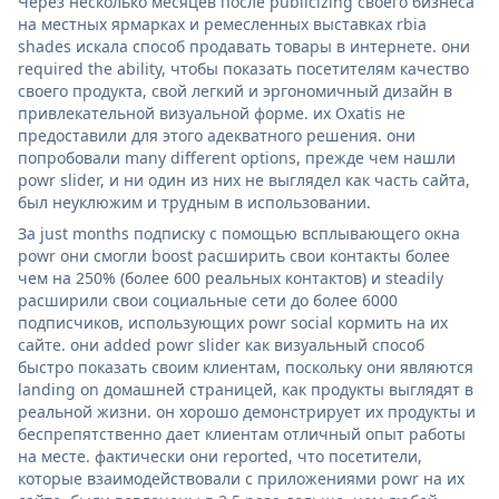
Через несколько месяцев после publicizing своего бизнеса
на местных ярмарках и ремесленных выставках rbia
shades искала способ продавать товары в интернете. они
required the ability, чтобы показать посетителям качество
своего продукта, свой легкий и эргономичный дизайн в
привлекательной визуальной форме. их Oxatis не
предоставили для этого адекватного решения. они
попробовали many different options, прежде чем нашли
powr slider, и ни один из них не выглядел как часть сайта,
был неуклюжим и трудным в использовании.
За just months подписку с помощью всплывающего окна
powr они смогли boost расширить свои контакты более
чем на 250% (более 600 реальных контактов) и steadily
расширили свои социальные сети до более 6000
подписчиков, использующих powr social кормить на их
сайте. они added powr slider как визуальный способ
быстро показать своим клиентам, поскольку они являются
landing on домашней страницей, как продукты выглядят в
реальной жизни. он хорошо демонстрирует их продукты и
беспрепятственно дает клиентам отличный опыт работы
на месте. фактически они reported, что посетители,
которые взаимодействовали с приложениями powr на их