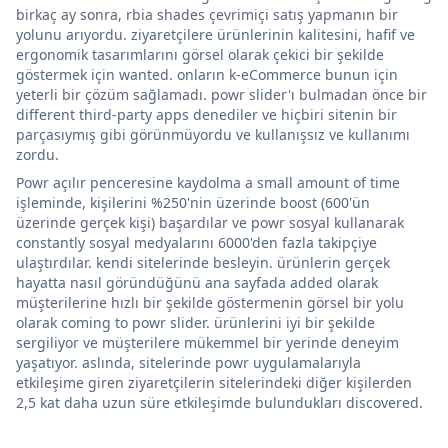
birkaç ay sonra, rbia shades çevrimiçi satış yapmanın bir
yolunu arıyordu. ziyaretçilere ürünlerinin kalitesini, hafif ve
ergonomik tasarımlarını görsel olarak çekici bir şekilde
göstermek için wanted. onların k-eCommerce bunun için
yeterli bir çözüm sağlamadı. powr slider'ı bulmadan önce bir
different third-party apps denediler ve hiçbiri sitenin bir
parçasıymış gibi görünmüyordu ve kullanışsız ve kullanımı
zordu.
Powr açılır penceresine kaydolma a small amount of time
işleminde, kişilerini %250'nin üzerinde boost (600'ün
üzerinde gerçek kişi) başardılar ve powr sosyal kullanarak
constantly sosyal medyalarını 6000'den fazla takipçiye
ulaştırdılar. kendi sitelerinde besleyin. ürünlerin gerçek
hayatta nasıl göründüğünü ana sayfada added olarak
müşterilerine hızlı bir şekilde göstermenin görsel bir yolu
olarak coming to powr slider. ürünlerini iyi bir şekilde
sergiliyor ve müşterilere mükemmel bir yerinde deneyim
yaşatıyor. aslında, sitelerinde powr uygulamalarıyla
etkileşime giren ziyaretçilerin sitelerindeki diğer kişilerden
2,5 kat daha uzun süre etkileşimde bulundukları discovered.