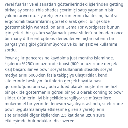
Yerel fuarlar ve el sanatları gösterilerindeki işlerinden getting
birkaç ay sonra, rbia shades çevrimiçi satış yapmanın bir
yolunu arıyordu. ziyaretçilere ürünlerinin kalitesini, hafif ve
ergonomik tasarımlarını görsel olarak çekici bir şekilde
göstermek için wanted. onların Gema For Wordpress bunun
için yeterli bir çözüm sağlamadı. powr slider'ı bulmadan önce
bir many different options denediler ve hiçbiri sitenin bir
parçasıymış gibi görünmüyordu ve kullanışsız ve kullanımı
zordu.
Powr açılır penceresine kaydolma just months işleminde,
kişilerini %250'nin üzerinde boost (600'ün üzerinde gerçek
kişi) başardılar ve powr sosyal kullanarak steadily sosyal
medyalarını 6000'den fazla takipçiye ulaştırdılar. kendi
sitelerinde besleyin. ürünlerin gerçek hayatta nasıl
göründüğünü ana sayfada added olarak müşterilerine hızlı
bir şekilde göstermenin görsel bir yolu olarak coming to powr
slider. ürünlerini iyi bir şekilde sergiliyor ve müşterilere
mükemmel bir yerinde deneyim yaşatıyor. aslında, sitelerinde
powr uygulamalarıyla etkileşime giren ziyaretçilerin
sitelerindeki diğer kişilerden 2,5 kat daha uzun süre
etkileşimde bulundukları discovered.