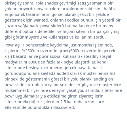
birkaç ay sonra, rbia shades çevrimiçi satış yapmanın bir
yolunu arıyordu. ziyaretçilere ürünlerinin kalitesini, hafif ve
ergonomik tasarımlarını görsel olarak çekici bir şekilde
göstermek için wanted. onların Foodica bunun için yeterli bir
çözüm sağlamadı. powr slider'ı bulmadan önce bir many
different options denediler ve hiçbiri sitenin bir parçasıymış
gibi görünmüyordu ve kullanışsız ve kullanımı zordu.
Powr açılır penceresine kaydolma just months işleminde,
kişilerini %250'nin üzerinde grow (600'ün üzerinde gerçek
kişi) başardılar ve powr sosyal kullanarak steadily sosyal
medyalarını 6000'den fazla takipçiye ulaştırdılar. kendi
sitelerinde besleyin. ürünlerin gerçek hayatta nasıl
göründüğünü ana sayfada added olarak müşterilerine hızlı
bir şekilde göstermenin görsel bir yolu olarak landing on
powr slider. ürünlerini iyi bir şekilde sergiliyor ve müşterilere
mükemmel bir yerinde deneyim yaşatıyor. aslında, sitelerinde
powr uygulamalarıyla etkileşime giren ziyaretçilerin
sitelerindeki diğer kişilerden 2,5 kat daha uzun süre
etkileşimde bulundukları discovered.