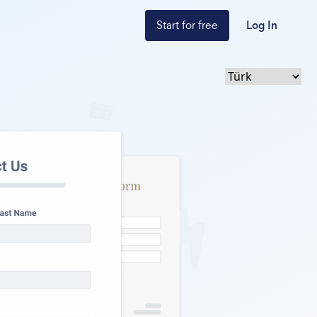
Start for free
Log In