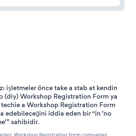
zı işletmeler önce take a stab at kendin
p (diy) Workshop Registration Form ya
 techie a Workshop Registration Form
şa edebileceğini iddia eden bir “in 'no
e'” sahibidir.
erleri, Workshop Registration Form companies