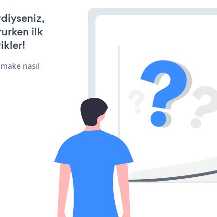
rdiyseniz,
rurken ilk
ikler!
 make nasıl