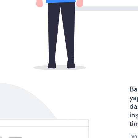
Ba
ya
da
in
tim
Diğ