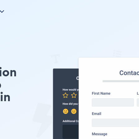
ion
p
in