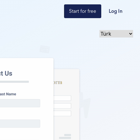
Start for free
Log In