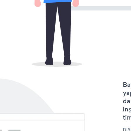
Ba
ya
da
in
tim
Diğ