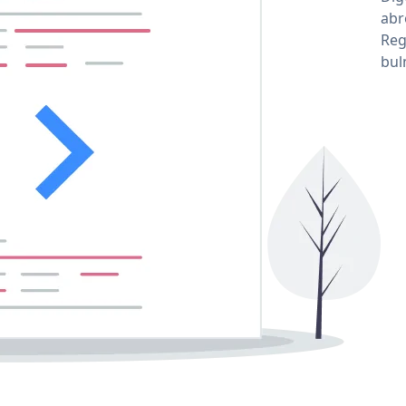
abr
Reg
bul