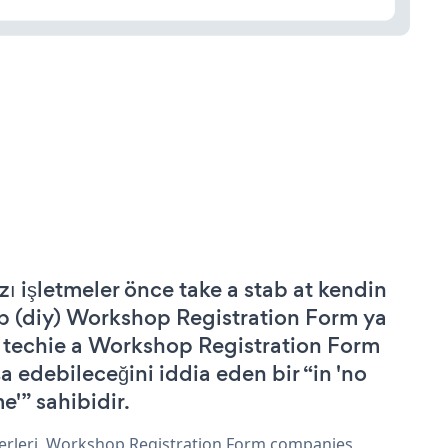
zı işletmeler önce take a stab at kendin
p (diy) Workshop Registration Form ya
 techie a Workshop Registration Form
şa edebileceğini iddia eden bir “in 'no
e'” sahibidir.
erleri, Workshop Registration Form companies