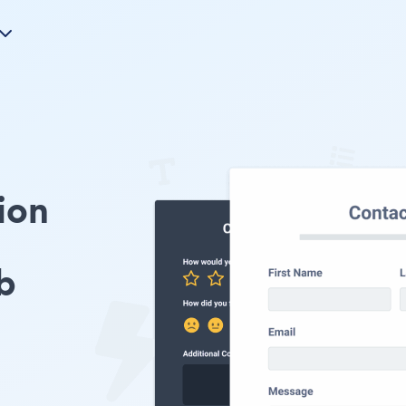
ion
b