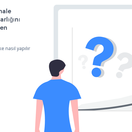
hale
arlığını
den
e nasıl yapılır