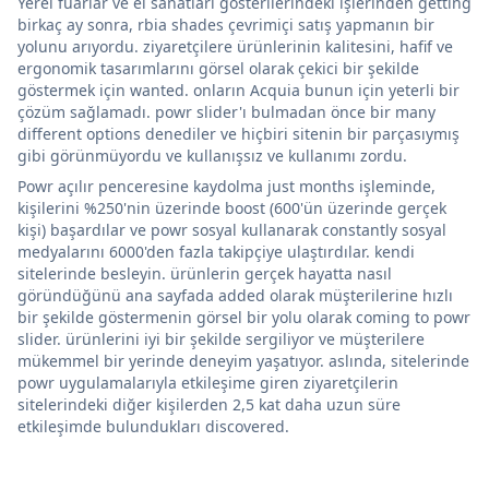
Yerel fuarlar ve el sanatları gösterilerindeki işlerinden getting
birkaç ay sonra, rbia shades çevrimiçi satış yapmanın bir
yolunu arıyordu. ziyaretçilere ürünlerinin kalitesini, hafif ve
ergonomik tasarımlarını görsel olarak çekici bir şekilde
göstermek için wanted. onların Acquia bunun için yeterli bir
çözüm sağlamadı. powr slider'ı bulmadan önce bir many
different options denediler ve hiçbiri sitenin bir parçasıymış
gibi görünmüyordu ve kullanışsız ve kullanımı zordu.
Powr açılır penceresine kaydolma just months işleminde,
kişilerini %250'nin üzerinde boost (600'ün üzerinde gerçek
kişi) başardılar ve powr sosyal kullanarak constantly sosyal
medyalarını 6000'den fazla takipçiye ulaştırdılar. kendi
sitelerinde besleyin. ürünlerin gerçek hayatta nasıl
göründüğünü ana sayfada added olarak müşterilerine hızlı
bir şekilde göstermenin görsel bir yolu olarak coming to powr
slider. ürünlerini iyi bir şekilde sergiliyor ve müşterilere
mükemmel bir yerinde deneyim yaşatıyor. aslında, sitelerinde
powr uygulamalarıyla etkileşime giren ziyaretçilerin
sitelerindeki diğer kişilerden 2,5 kat daha uzun süre
etkileşimde bulundukları discovered.