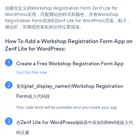
创建自定义的Workshop Registration Form Zerif Lite for
WordPress应用，匹配网站的样式和颜色，并将Workshop
Registration Form添加到Zerif Lite for WordPress页面，帖子，
侧边栏，页脚或您喜欢的任何位置现场。
How To Add a Workshop Registration Form App on
Zerif Lite for WordPress:
Create a Free Workshop Registration Form App
Start for free now
复制plat_display_name的Workshop Registration
Form嵌入代码段
Your code block will be available once you create your app
在Zerif Lite for WordPress编辑器中添加到html或嵌入代
码元素