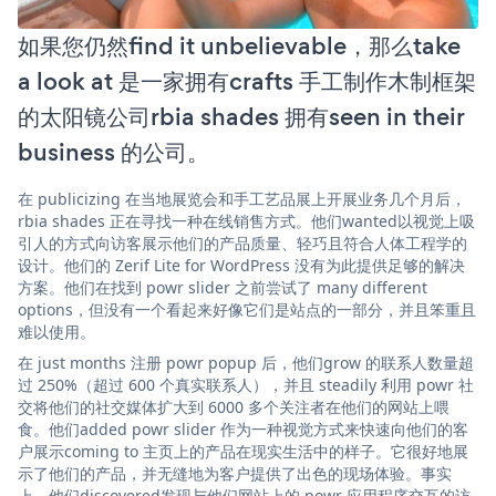
如果您仍然find it unbelievable，那么take
a look at 是一家拥有crafts 手工制作木制框架
的太阳镜公司rbia shades 拥有seen in their
business 的公司。
在 publicizing 在当地展览会和手工艺品展上开展业务几个月后，
rbia shades 正在寻找一种在线销售方式。他们wanted以视觉上吸
引人的方式向访客展示他们的产品质量、轻巧且符合人体工程学的
设计。他们的 Zerif Lite for WordPress 没有为此提供足够的解决
方案。他们在找到 powr slider 之前尝试了 many different
options，但没有一个看起来好像它们是站点的一部分，并且笨重且
难以使用。
在 just months 注册 powr popup 后，他们grow 的联系人数量超
过 250%（超过 600 个真实联系人），并且 steadily 利用 powr 社
交将他们的社交媒体扩大到 6000 多个关注者在他们的网站上喂
食。他们added powr slider 作为一种视觉方式来快速向他们的客
户展示coming to 主页上的产品在现实生活中的样子。它很好地展
示了他们的产品，并无缝地为客户提供了出色的现场体验。事实
上，他们discovered发现与他们网站上的 powr 应用程序交互的访