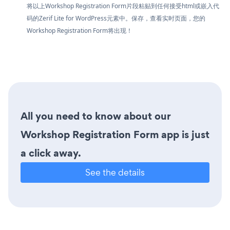
将以上Workshop Registration Form片段粘贴到任何接受html或嵌入代
码的Zerif Lite for WordPress元素中。保存，查看实时页面，您的
Workshop Registration Form将出现！
All you need to know about our
Workshop Registration Form app is just
a click away.
See the details