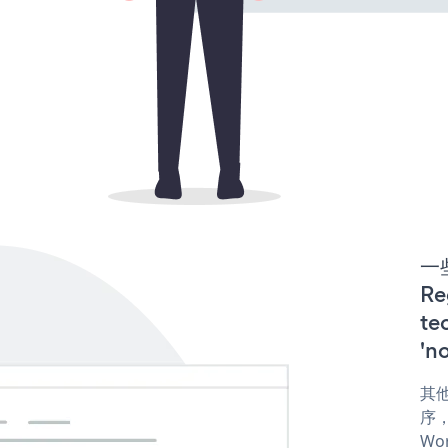
一些
Re
te
'n
其他
序，
Wor