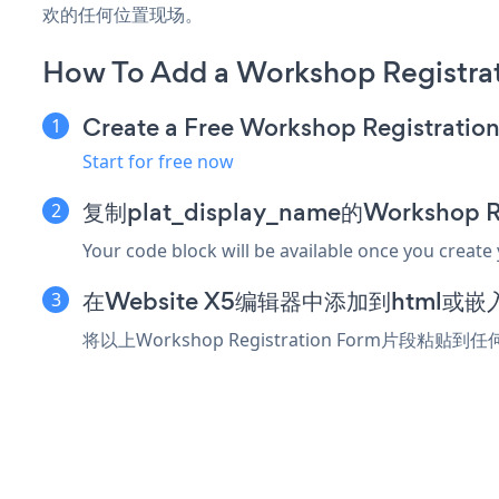
欢的任何位置现场。
How To Add a Workshop Registra
Create a Free Workshop Registratio
Start for free now
复制plat_display_name的Workshop 
Your code block will be available once you create
在Website X5编辑器中添加到html或
将以上Workshop Registration Form片段粘贴