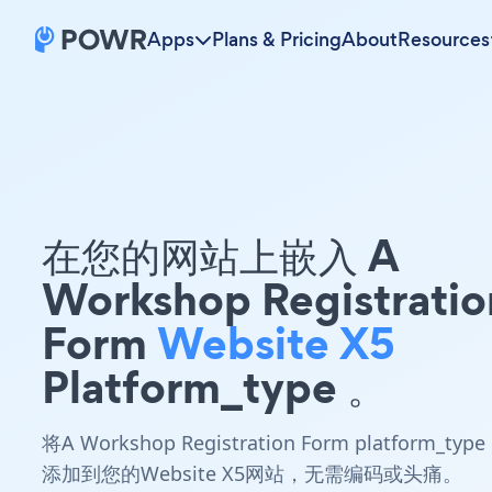
Apps
Plans & Pricing
About
Resources
在您的网站上嵌入 A
Workshop Registratio
Form
Website X5
Platform_type 。
将A Workshop Registration Form platform_type
添加到您的Website X5网站，无需编码或头痛。