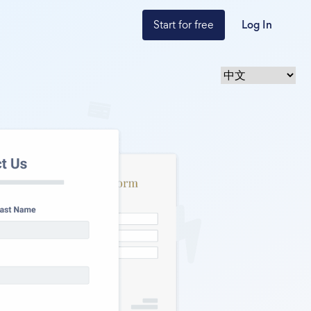
Start for free
Log In