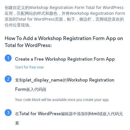
创建自定义的Workshop Registration Form Total for WordPress
应用，匹配网站的样式和颜色，并将Workshop Registration Form
添加到Total for WordPress页面，帖子，侧边栏，页脚或您喜欢的
任何位置现场。
How To Add a Workshop Registration Form App on
Total for WordPress:
Create a Free Workshop Registration Form App
Start for free now
复制plat_display_name的Workshop Registration
Form嵌入代码段
Your code block will be available once you create your app
在Total for WordPress编辑器中添加到html或嵌入代码元
素