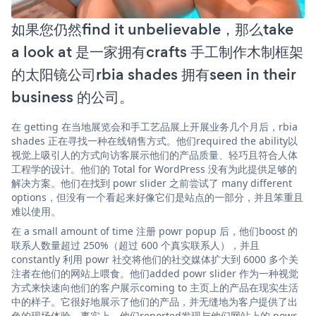
如果您仍然find it unbelievable，那么take
a look at 是一家拥有crafts 手工制作木制框架
的太阳镜公司rbia shades 拥有seen in their
business 的公司。
在 getting 在当地展览会和手工艺品展上开展业务几个月后，rbia
shades 正在寻找一种在线销售方式。他们required the ability以
视觉上吸引人的方式向访客展示他们的产品质量、轻巧且符合人体
工程学的设计。他们的 Total for WordPress 没有为此提供足够的
解决方案。他们在找到 powr slider 之前尝试了 many different
options，但没有一个看起来好像它们是站点的一部分，并且笨重且
难以使用。
在 a small amount of time 注册 powr popup 后，他们boost 的
联系人数量超过 250%（超过 600 个真实联系人），并且
constantly 利用 powr 社交将他们的社交媒体扩大到 6000 多个关
注者在他们的网站上喂食。他们added powr slider 作为一种视觉
方式来快速向他们的客户展示coming to 主页上的产品在现实生活
中的样子。它很好地展示了他们的产品，并无缝地为客户提供了出
色的现场体验。事实上，他们reported发现与他们网站上的 powr