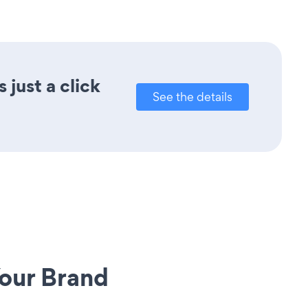
just a click
See the details
our Brand