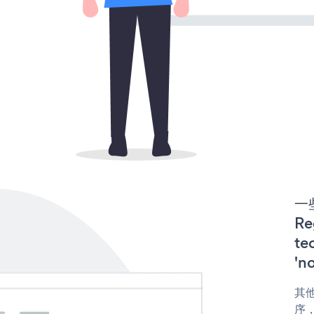
一些
Re
te
'n
其他
序，