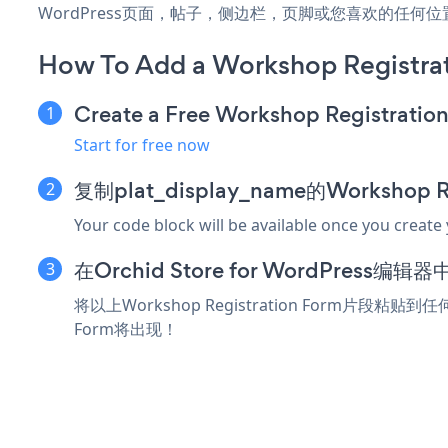
WordPress页面，帖子，侧边栏，页脚或您喜欢的任何
How To Add a Workshop Registrat
Create a Free Workshop Registratio
Start for free now
复制plat_display_name的Workshop 
Your code block will be available once you create
在Orchid Store for WordPres
将以上Workshop Registration Form片段粘贴到
Form将出现！