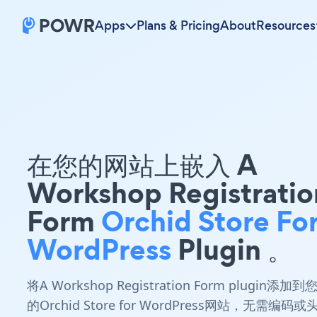
Apps
Plans & Pricing
About
Resources
在您的网站上嵌入 A
Workshop Registratio
Form
Orchid Store Fo
WordPress
Plugin 。
将A Workshop Registration Form plugin添加到
的Orchid Store for WordPress网站，无需编码或