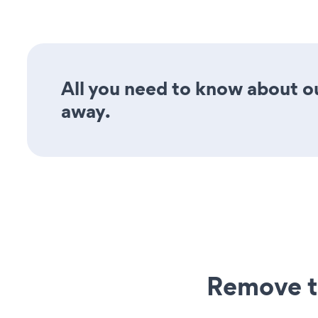
All you need to know about ou
away.
Remove t