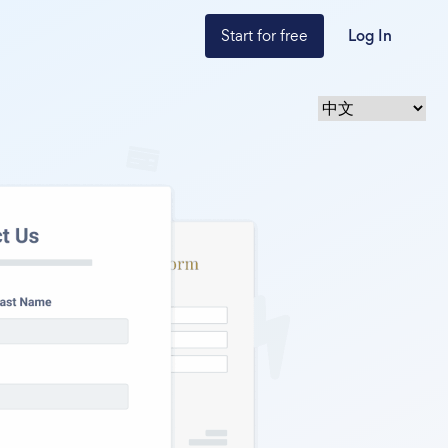
Start for free
Log In