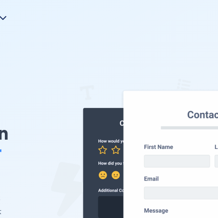
n
r
您
头