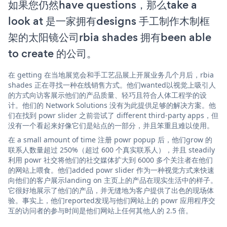
如果您仍然have questions，那么take a
look at 是一家拥有designs 手工制作木制框
架的太阳镜公司rbia shades 拥有been able
to create 的公司。
在 getting 在当地展览会和手工艺品展上开展业务几个月后，rbia
shades 正在寻找一种在线销售方式。他们wanted以视觉上吸引人
的方式向访客展示他们的产品质量、轻巧且符合人体工程学的设
计。他们的 Network Solutions 没有为此提供足够的解决方案。他
们在找到 powr slider 之前尝试了 different third-party apps，但
没有一个看起来好像它们是站点的一部分，并且笨重且难以使用。
在 a small amount of time 注册 powr popup 后，他们grow 的
联系人数量超过 250%（超过 600 个真实联系人），并且 steadily
利用 powr 社交将他们的社交媒体扩大到 6000 多个关注者在他们
的网站上喂食。他们added powr slider 作为一种视觉方式来快速
向他们的客户展示landing on 主页上的产品在现实生活中的样子。
它很好地展示了他们的产品，并无缝地为客户提供了出色的现场体
验。事实上，他们reported发现与他们网站上的 powr 应用程序交
互的访问者的参与时间是他们网站上任何其他人的 2.5 倍。