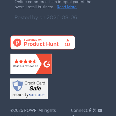
Online commerce is an integral part of the
overall retail business.
Read More
Posted by on
2026-08-06
©2026 POWR. All rights
Connect: