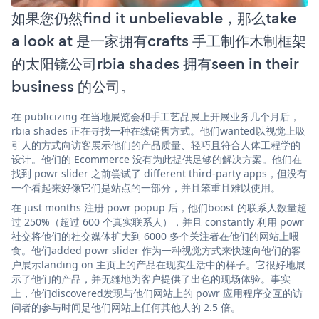
如果您仍然find it unbelievable，那么take
a look at 是一家拥有crafts 手工制作木制框架
的太阳镜公司rbia shades 拥有seen in their
business 的公司。
在 publicizing 在当地展览会和手工艺品展上开展业务几个月后，
rbia shades 正在寻找一种在线销售方式。他们wanted以视觉上吸
引人的方式向访客展示他们的产品质量、轻巧且符合人体工程学的
设计。他们的 Ecommerce 没有为此提供足够的解决方案。他们在
找到 powr slider 之前尝试了 different third-party apps，但没有
一个看起来好像它们是站点的一部分，并且笨重且难以使用。
在 just months 注册 powr popup 后，他们boost 的联系人数量超
过 250%（超过 600 个真实联系人），并且 constantly 利用 powr
社交将他们的社交媒体扩大到 6000 多个关注者在他们的网站上喂
食。他们added powr slider 作为一种视觉方式来快速向他们的客
户展示landing on 主页上的产品在现实生活中的样子。它很好地展
示了他们的产品，并无缝地为客户提供了出色的现场体验。事实
上，他们discovered发现与他们网站上的 powr 应用程序交互的访
问者的参与时间是他们网站上任何其他人的 2.5 倍。