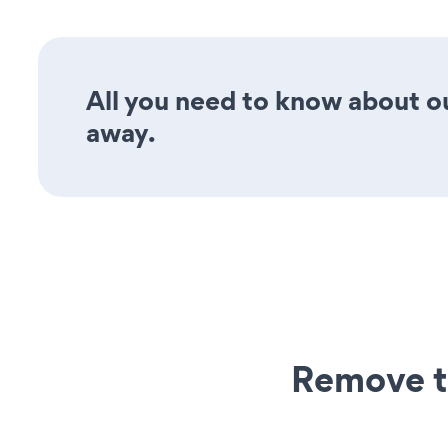
All you need to know about ou
away.
Remove t