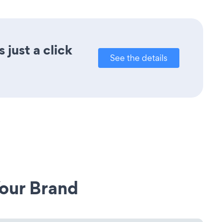
just a click
See the details
our Brand