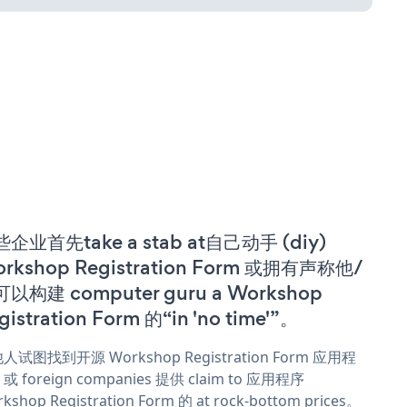
企业首先take a stab at自己动手 (diy)
rkshop Registration Form 或拥有声称他/
以构建 computer guru a Workshop
gistration Form 的“in 'no time'”。
人试图找到开源 Workshop Registration Form 应用程
或 foreign companies 提供 claim to 应用程序
kshop Registration Form 的 at rock-bottom prices。