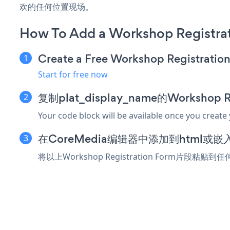
欢的任何位置现场。
How To Add a Workshop Registra
Create a Free Workshop Registratio
Start for free now
复制plat_display_name的Workshop 
Your code block will be available once you create
在CoreMedia编辑器中添加到html或
将以上Workshop Registration Form片段粘贴