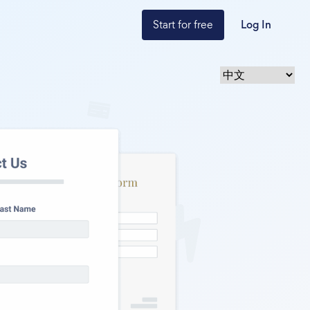
Start for free
Log In