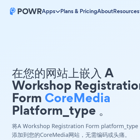
Apps
Plans & Pricing
About
Resources
在您的网站上嵌入 A
Workshop Registratio
Form
CoreMedia
Platform_type 。
将A Workshop Registration Form platform_type
添加到您的CoreMedia网站，无需编码或头痛。