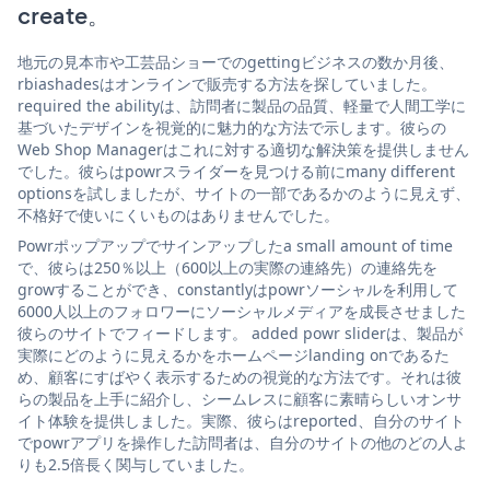
create。
地元の見本市や工芸品ショーでのgettingビジネスの数か月後、
rbiashadesはオンラインで販売する方法を探していました。
required the abilityは、訪問者に製品の品質、軽量で人間工学に
基づいたデザインを視覚的に魅力的な方法で示します。彼らの
Web Shop Managerはこれに対する適切な解決策を提供しません
でした。彼らはpowrスライダーを見つける前にmany different
optionsを試しましたが、サイトの一部であるかのように見えず、
不格好で使いにくいものはありませんでした。
Powrポップアップでサインアップしたa small amount of time
で、彼らは250％以上（600以上の実際の連絡先）の連絡先を
growすることができ、constantlyはpowrソーシャルを利用して
6000人以上のフォロワーにソーシャルメディアを成長させました
彼らのサイトでフィードします。 added powr sliderは、製品が
実際にどのように見えるかをホームページlanding onであるた
め、顧客にすばやく表示するための視覚的な方法です。それは彼
らの製品を上手に紹介し、シームレスに顧客に素晴らしいオンサ
イト体験を提供しました。実際、彼らはreported、自分のサイト
でpowrアプリを操作した訪問者は、自分のサイトの他のどの人よ
りも2.5倍長く関与していました。