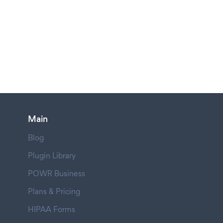
Main
Blog
Plugin Library
POWR Business
Plans & Pricing
HIPAA Forms