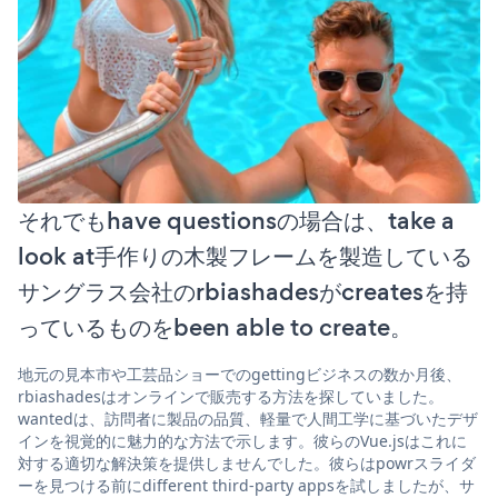
それでもhave questionsの場合は、take a
look at手作りの木製フレームを製造している
サングラス会社のrbiashadesがcreatesを持
っているものをbeen able to create。
地元の見本市や工芸品ショーでのgettingビジネスの数か月後、
rbiashadesはオンラインで販売する方法を探していました。
wantedは、訪問者に製品の品質、軽量で人間工学に基づいたデザ
インを視覚的に魅力的な方法で示します。彼らのVue.jsはこれに
対する適切な解決策を提供しませんでした。彼らはpowrスライダ
ーを見つける前にdifferent third-party appsを試しましたが、サ