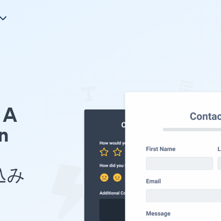
A
n
め込み