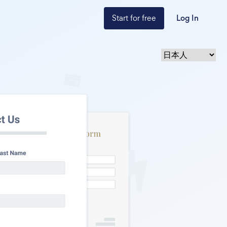
Start for free
Log In