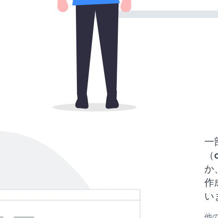
一
（d
か、
作
い
他の