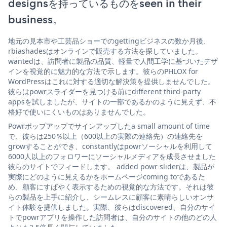
designsを持っているものをseen in their
business。
地元の見本市や工芸品ショーでのgettingビジネスの数か月後、
rbiashadesはオンラインで販売する方法を探していました。
wantedは、訪問者に製品の品質、軽量で人間工学に基づいたデザ
インを視覚的に魅力的な方法で示します。彼らのPHLOX for
WordPressはこれに対する適切な解決策を提供しませんでした。
彼らはpowrスライダーを見つける前にdifferent third-party
appsを試しましたが、サイトの一部であるかのように見えず、不
格好で使いにくいものはありませんでした。
Powrポップアップでサインアップしたa small amount of time
で、彼らは250％以上（600以上の実際の連絡先）の連絡先を
growすることができ、constantlyはpowrソーシャルを利用して
6000人以上のフォロワーにソーシャルメディアを成長させました
彼らのサイトでフィードします。 added powr sliderは、製品が
実際にどのように見えるかをホームページcoming toであるた
め、顧客にすばやく表示するための視覚的な方法です。それは彼
らの製品を上手に紹介し、シームレスに顧客に素晴らしいオンサ
イト体験を提供しました。実際、彼らはdiscovered、自分のサイ
トでpowrアプリを操作した訪問者は、自分のサイトの他のどの人