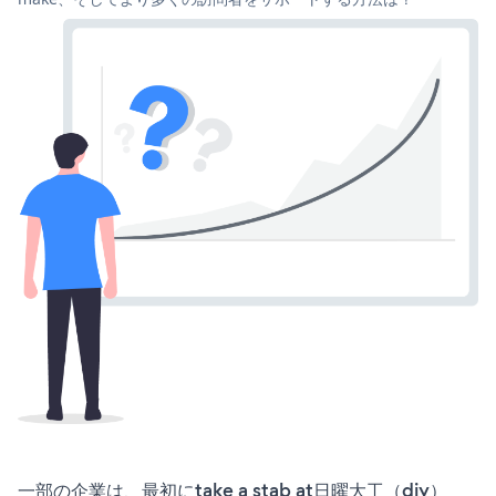
一部の企業は、最初にtake a stab at日曜大工（diy）