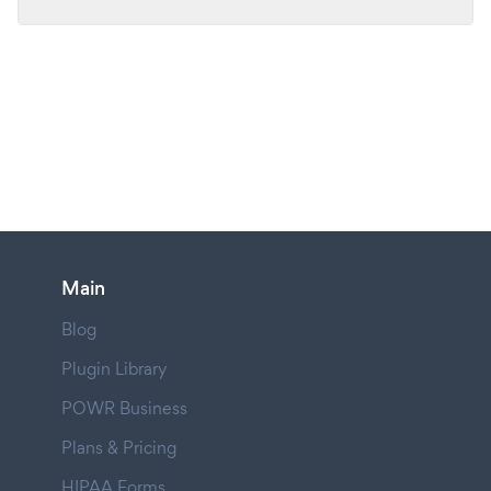
Main
Blog
Plugin Library
POWR Business
Plans & Pricing
HIPAA Forms