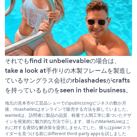
それでもfind it unbelievableの場合は、
take a look at手作りの木製フレームを製造し
ているサングラス会社のrbiashadesがcrafts
を持っているものをseen in their business。
地元の見本市や工芸品ショーでのpublicizingビジネスの数か月
後、rbiashadesはオンラインで販売する方法を探していました。
wantedは、訪問者に製品の品質、軽量で人間工学に基づいたデザ
インを視覚的に魅力的な方法で示します。彼らのMarketLiveはこ
れに対する適切な解決策を提供しませんでした。彼らはpowrスラ
イダーを見つける前にdifferent third-party appsを試しました