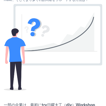
一部の企業は、最初にtry日曜大工（diy）Workshop