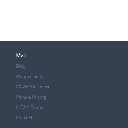
Main
Blog
Plugin Library
POWR Business
Plans & Pricing
HIPAA Forms
Email Blast