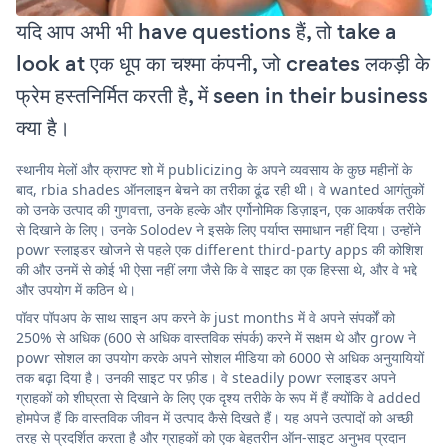
यदि आप अभी भी have questions हैं, तो take a
look at एक धूप का चश्मा कंपनी, जो creates लकड़ी के
फ्रेम हस्तनिर्मित करती है, में seen in their business
क्या है।
स्थानीय मेलों और क्राफ्ट शो में publicizing के अपने व्यवसाय के कुछ महीनों के
बाद, rbia shades ऑनलाइन बेचने का तरीका ढूंढ रही थी। वे wanted आगंतुकों
को उनके उत्पाद की गुणवत्ता, उनके हल्के और एर्गोनोमिक डिज़ाइन, एक आकर्षक तरीके
से दिखाने के लिए। उनके Solodev ने इसके लिए पर्याप्त समाधान नहीं दिया। उन्होंने
powr स्लाइडर खोजने से पहले एक different third-party apps की कोशिश
की और उनमें से कोई भी ऐसा नहीं लगा जैसे कि वे साइट का एक हिस्सा थे, और वे भद्दे
और उपयोग में कठिन थे।
पॉवर पॉपअप के साथ साइन अप करने के just months में वे अपने संपर्कों को
250% से अधिक (600 से अधिक वास्तविक संपर्क) करने में सक्षम थे और grow ने
powr सोशल का उपयोग करके अपने सोशल मीडिया को 6000 से अधिक अनुयायियों
तक बढ़ा दिया है। उनकी साइट पर फ़ीड। वे steadily powr स्लाइडर अपने
ग्राहकों को शीघ्रता से दिखाने के लिए एक दृश्य तरीके के रूप में हैं क्योंकि वे added
होमपेज हैं कि वास्तविक जीवन में उत्पाद कैसे दिखते हैं। यह अपने उत्पादों को अच्छी
तरह से प्रदर्शित करता है और ग्राहकों को एक बेहतरीन ऑन-साइट अनुभव प्रदान