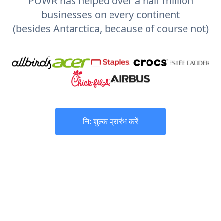
POWR has helped over a half million
businesses on every continent
(besides Antarctica, because of course not)
नि: शुल्क प्रारंभ करें