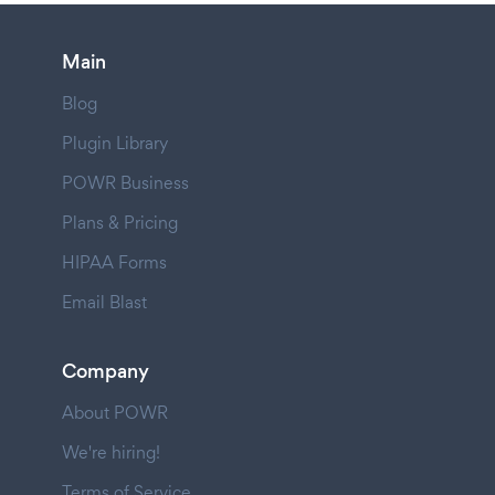
Main
Blog
Plugin Library
POWR Business
Plans & Pricing
HIPAA Forms
Email Blast
Company
About POWR
We're hiring!
Terms of Service