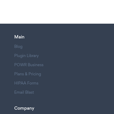
Main
Blog
Plugin Library
POWR Business
Plans & Pricing
HIPAA Forms
Email Blast
Company