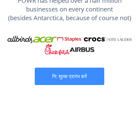
POWR has helped over a half million
businesses on every continent
(besides Antarctica, because of course not)
नि: शुल्क प्रारंभ करें