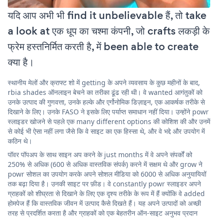
यदि आप अभी भी find it unbelievable हैं, तो take
a look at एक धूप का चश्मा कंपनी, जो crafts लकड़ी के
फ्रेम हस्तनिर्मित करती है, में been able to create
क्या है।
स्थानीय मेलों और क्राफ्ट शो में getting के अपने व्यवसाय के कुछ महीनों के बाद,
rbia shades ऑनलाइन बेचने का तरीका ढूंढ रही थी। वे wanted आगंतुकों को
उनके उत्पाद की गुणवत्ता, उनके हल्के और एर्गोनोमिक डिज़ाइन, एक आकर्षक तरीके से
दिखाने के लिए। उनके FASO ने इसके लिए पर्याप्त समाधान नहीं दिया। उन्होंने powr
स्लाइडर खोजने से पहले एक many different options की कोशिश की और उनमें
से कोई भी ऐसा नहीं लगा जैसे कि वे साइट का एक हिस्सा थे, और वे भद्दे और उपयोग में
कठिन थे।
पॉवर पॉपअप के साथ साइन अप करने के just months में वे अपने संपर्कों को
250% से अधिक (600 से अधिक वास्तविक संपर्क) करने में सक्षम थे और grow ने
powr सोशल का उपयोग करके अपने सोशल मीडिया को 6000 से अधिक अनुयायियों
तक बढ़ा दिया है। उनकी साइट पर फ़ीड। वे constantly powr स्लाइडर अपने
ग्राहकों को शीघ्रता से दिखाने के लिए एक दृश्य तरीके के रूप में हैं क्योंकि वे added
होमपेज हैं कि वास्तविक जीवन में उत्पाद कैसे दिखते हैं। यह अपने उत्पादों को अच्छी
तरह से प्रदर्शित करता है और ग्राहकों को एक बेहतरीन ऑन-साइट अनुभव प्रदान