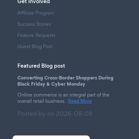
Get Involved
Affiliate Program
Success Stories
Feature Requests
Guest Blog Post
Featured Blog post
Converting Cross-Border Shoppers During
Black Friday & Cyber Monday
Online commerce is an integral part of the
overall retail business.
Read More
Posted by on
2026-08-08