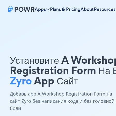
Apps
Plans & Pricing
About
Resources
Установите A Worksho
Registration Form На
Zyro
App Сайт
Добавь app A Workshop Registration Form на
сайт Zyro без написания кода и без головной
боли