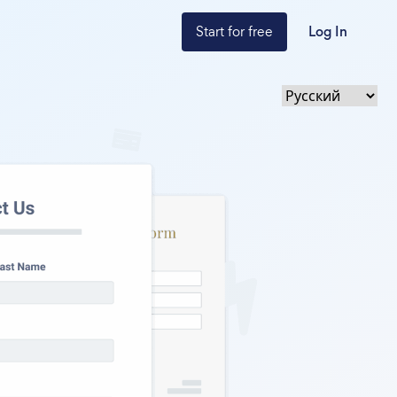
Start for free
Log In