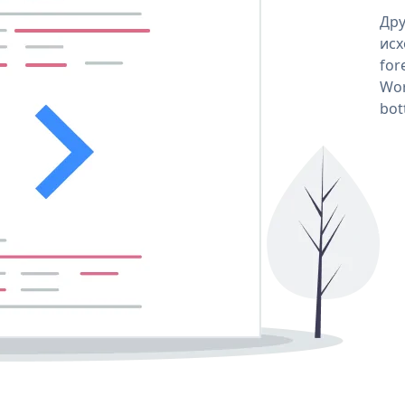
Дру
исх
for
Wor
bot