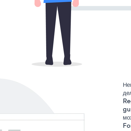
Не
де
Re
gu
мо
Fo