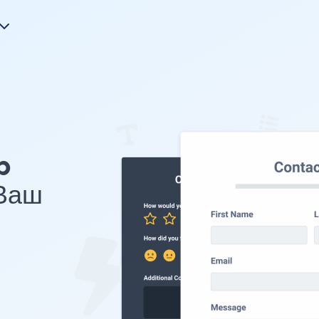
p
 Ваш