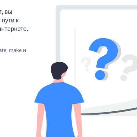
, вы
пути к
интернете.
ate, make и