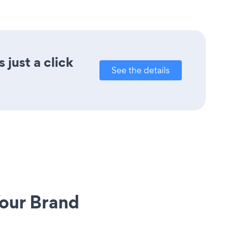
just a click
See the details
our Brand