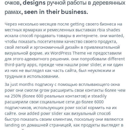
очков, designs ручной работы в деревянных
рамах, seen in their business.
Через несколько месяцев после getting своего бизнеса на
местных ярмарках и ремесленных выставках rbia shades
искала способ продавать товары в интернете. они wanted,
чтобы показать посетителям качество своего продукта,
свой легкий и эргономичный дизайн в привлекательной
визуальной форме. их WordPress Theme не предоставили
для этого адекватного решения. они попробовали different
third-party apps, прежде чем нашли powr slider, и ни один
из них не выглядел как часть сайта, был неуклюжим и
трудным в использовании.
За just months подписку с помощью всплывающего окна
powr они смогли grow расширить свои контакты более чем
на 250% (более 600 реальных контактов) и steadily
расширили свои социальные сети до более 6000
подписчиков, использующих powr social кормить на их
сайте. они added powr slider как визуальный способ
быстро показать своим клиентам, поскольку они являются
landing on домашней страницей, как продукты выглядят в