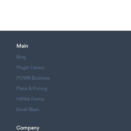
Main
Blog
Plugin Library
POWR Business
Plans & Pricing
HIPAA Forms
Email Blast
Company