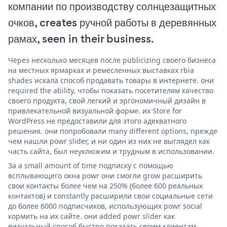
компании по производству солнцезащитных
очков, creates ручной работы в деревянных
рамах, seen in their business.
Через несколько месяцев после publicizing своего бизнеса
на местных ярмарках и ремесленных выставках rbia
shades искала способ продавать товары в интернете. они
required the ability, чтобы показать посетителям качество
своего продукта, свой легкий и эргономичный дизайн в
привлекательной визуальной форме. их Store for
WordPress не предоставили для этого адекватного
решения. они попробовали many different options, прежде
чем нашли powr slider, и ни один из них не выглядел как
часть сайта, был неуклюжим и трудным в использовании.
За a small amount of time подписку с помощью
всплывающего окна powr они смогли grow расширить
свои контакты более чем на 250% (более 600 реальных
контактов) и constantly расширили свои социальные сети
до более 6000 подписчиков, использующих powr social
кормить на их сайте. они added powr slider как
визуальный способ быстро показать своим клиентам,