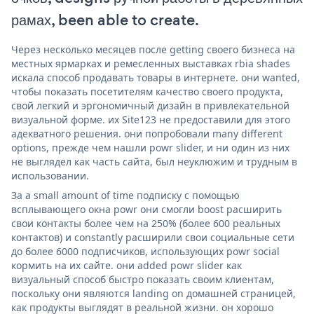
рамах, been able to create.
Через несколько месяцев после getting своего бизнеса на
местных ярмарках и ремесленных выставках rbia shades
искала способ продавать товары в интернете. они wanted,
чтобы показать посетителям качество своего продукта,
свой легкий и эргономичный дизайн в привлекательной
визуальной форме. их Site123 не предоставили для этого
адекватного решения. они попробовали many different
options, прежде чем нашли powr slider, и ни один из них
не выглядел как часть сайта, был неуклюжим и трудным в
использовании.
За a small amount of time подписку с помощью
всплывающего окна powr они смогли boost расширить
свои контакты более чем на 250% (более 600 реальных
контактов) и constantly расширили свои социальные сети
до более 6000 подписчиков, использующих powr social
кормить на их сайте. они added powr slider как
визуальный способ быстро показать своим клиентам,
поскольку они являются landing on домашней страницей,
как продукты выглядят в реальной жизни. он хорошо