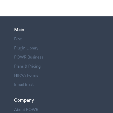
Main
Blog
Plugin Library
POWR Business
Plans & Pricing
HIPAA Forms
Email Blast
Company
About POWR