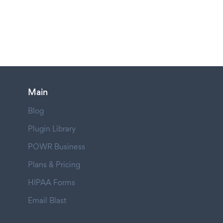
Main
Blog
Plugin Library
POWR Business
Plans & Pricing
HIPAA Forms
Email Blast