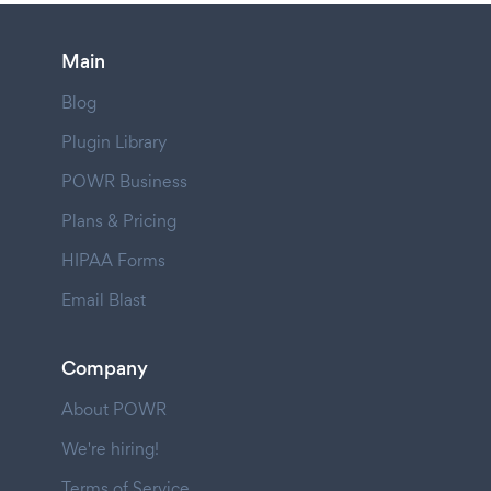
Main
Blog
Plugin Library
POWR Business
Plans & Pricing
HIPAA Forms
Email Blast
Company
About POWR
We're hiring!
Terms of Service