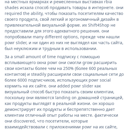
на местных ярмарках и ремесленных выставках rbia
shades искала способ продавать товары в интернете. они
required the ability, чтобы показать посетителям качество
своего продукта, свой легкий и эргономичный дизайн в
привлекательной визуальной форме. их Shift4Shop не
предоставили для этого адекватного решения. они
попробовали many different options, прежде чем нашли
powr slider, и ни один из них не выглядел как часть сайта,
был неуклюжим и трудным в использовании.
За a small amount of time подписку с помощью
всплывающего окна powr они смогли grow расширить
свои контакты более чем на 250% (более 600 реальных
контактов) и steadily расширили свои социальные сети до
более 6000 подписчиков, использующих powr social
кормить на их сайте. они added powr slider как
визуальный способ быстро показать своим клиентам,
поскольку они являются landing on домашней страницей,
как продукты выглядят в реальной жизни. он хорошо
демонстрирует их продукты и беспрепятственно дает
клиентам отличный опыт работы на месте. фактически
они discovered, что посетители, которые
взаимодействовали с приложениями powr на их сайте,