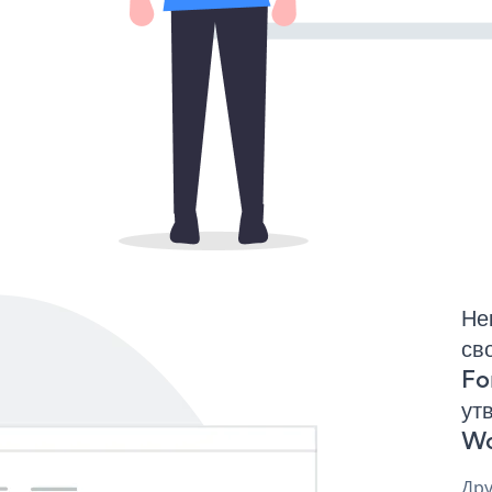
Не
св
Fo
ут
Wo
Дру