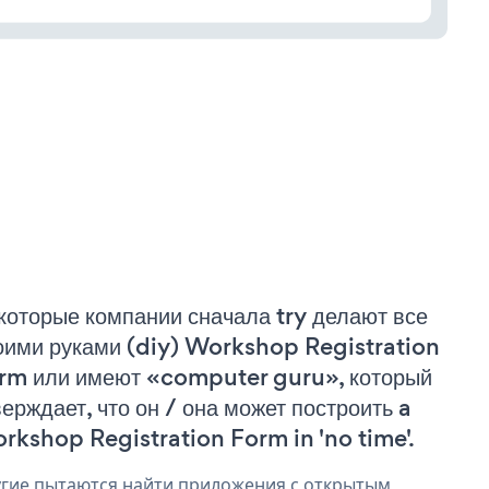
которые компании сначала try делают все
оими руками (diy) Workshop Registration
rm или имеют «computer guru», который
верждает, что он / она может построить a
rkshop Registration Form in 'no time'.
гие пытаются найти приложения с открытым