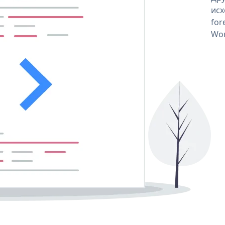
исх
for
Wor