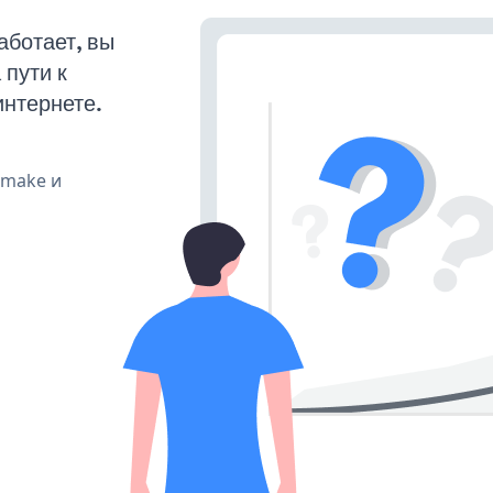
ботает, вы
пути к
интернете.
, make и