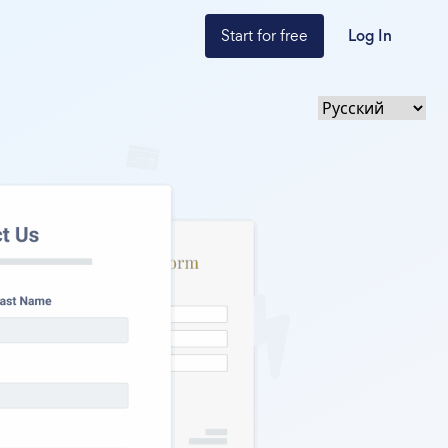
Start for free
Log In