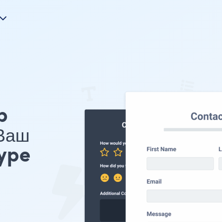
p
 Ваш
ype