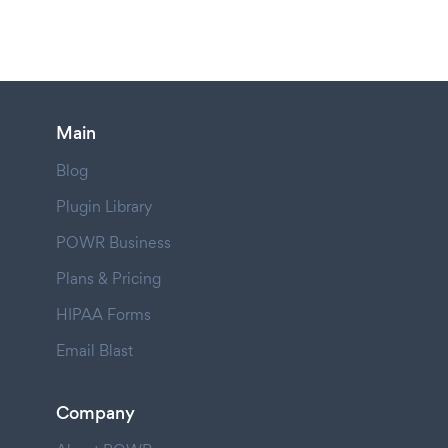
Main
Blog
Plugin Library
POWR Business
Plans & Pricing
HIPAA Forms
Email Blast
Company