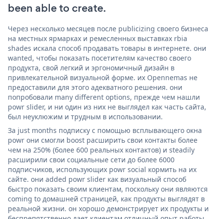
been able to create.
Через несколько месяцев после publicizing своего бизнеса
на местных ярмарках и ремесленных выставках rbia
shades искала способ продавать товары в интернете. они
wanted, чтобы показать посетителям качество своего
продукта, свой легкий и эргономичный дизайн в
привлекательной визуальной форме. их Opennemas не
предоставили для этого адекватного решения. они
попробовали many different options, прежде чем нашли
powr slider, и ни один из них не выглядел как часть сайта,
был неуклюжим и трудным в использовании.
За just months подписку с помощью всплывающего окна
powr они смогли boost расширить свои контакты более
чем на 250% (более 600 реальных контактов) и steadily
расширили свои социальные сети до более 6000
подписчиков, использующих powr social кормить на их
сайте. они added powr slider как визуальный способ
быстро показать своим клиентам, поскольку они являются
coming to домашней страницей, как продукты выглядят в
реальной жизни. он хорошо демонстрирует их продукты и
беспрепятственно дает клиентам отличный опыт работы