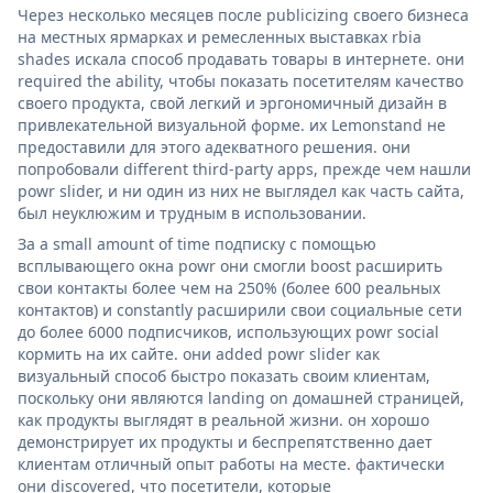
Через несколько месяцев после publicizing своего бизнеса
на местных ярмарках и ремесленных выставках rbia
shades искала способ продавать товары в интернете. они
required the ability, чтобы показать посетителям качество
своего продукта, свой легкий и эргономичный дизайн в
привлекательной визуальной форме. их Lemonstand не
предоставили для этого адекватного решения. они
попробовали different third-party apps, прежде чем нашли
powr slider, и ни один из них не выглядел как часть сайта,
был неуклюжим и трудным в использовании.
За a small amount of time подписку с помощью
всплывающего окна powr они смогли boost расширить
свои контакты более чем на 250% (более 600 реальных
контактов) и constantly расширили свои социальные сети
до более 6000 подписчиков, использующих powr social
кормить на их сайте. они added powr slider как
визуальный способ быстро показать своим клиентам,
поскольку они являются landing on домашней страницей,
как продукты выглядят в реальной жизни. он хорошо
демонстрирует их продукты и беспрепятственно дает
клиентам отличный опыт работы на месте. фактически
они discovered, что посетители, которые