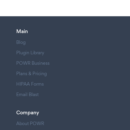
Main
Blog
Plugin Library
POWR Business
Plans & Pricing
HIPAA Forms
Email Blast
Company
About POWR