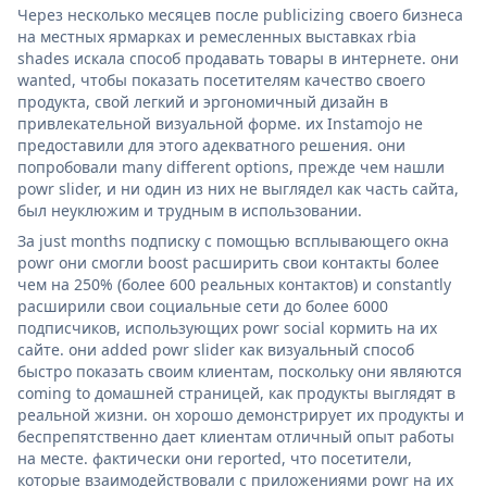
Через несколько месяцев после publicizing своего бизнеса
на местных ярмарках и ремесленных выставках rbia
shades искала способ продавать товары в интернете. они
wanted, чтобы показать посетителям качество своего
продукта, свой легкий и эргономичный дизайн в
привлекательной визуальной форме. их Instamojo не
предоставили для этого адекватного решения. они
попробовали many different options, прежде чем нашли
powr slider, и ни один из них не выглядел как часть сайта,
был неуклюжим и трудным в использовании.
За just months подписку с помощью всплывающего окна
powr они смогли boost расширить свои контакты более
чем на 250% (более 600 реальных контактов) и constantly
расширили свои социальные сети до более 6000
подписчиков, использующих powr social кормить на их
сайте. они added powr slider как визуальный способ
быстро показать своим клиентам, поскольку они являются
coming to домашней страницей, как продукты выглядят в
реальной жизни. он хорошо демонстрирует их продукты и
беспрепятственно дает клиентам отличный опыт работы
на месте. фактически они reported, что посетители,
которые взаимодействовали с приложениями powr на их