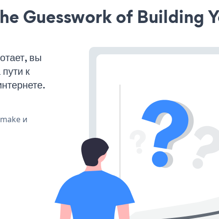
he Guesswork of Building Y
отает, вы
пути к
интернете.
, make и