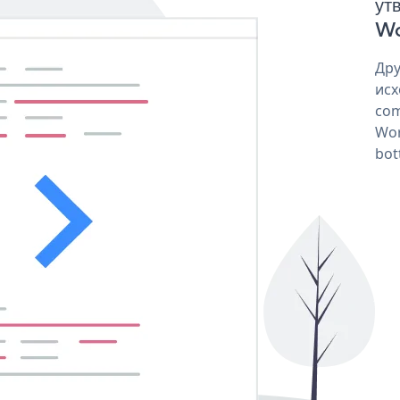
ут
Wo
Дру
исх
com
Wor
bot