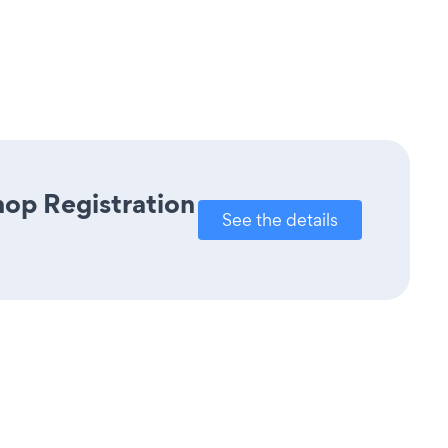
hop Registration
See the details