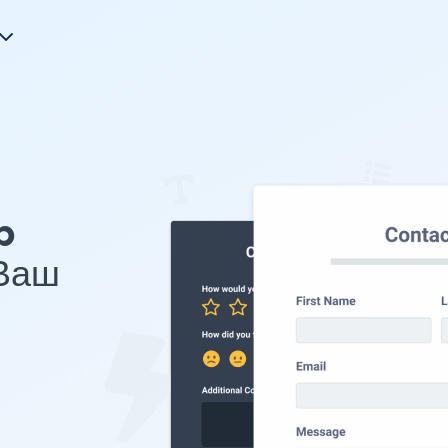
p
 Ваш