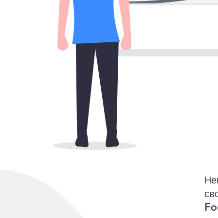
Не
св
Fo