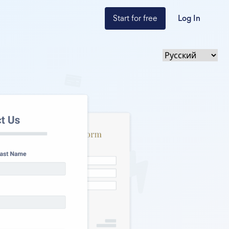
Start for free
Log In