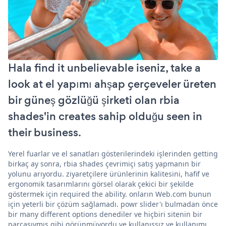
Hala find it unbelievable iseniz, take a
look at el yapımı ahşap çerçeveler üreten
bir güneş gözlüğü şirketi olan rbia
shades'in creates sahip olduğu seen in
their business.
Yerel fuarlar ve el sanatları gösterilerindeki işlerinden getting
birkaç ay sonra, rbia shades çevrimiçi satış yapmanın bir
yolunu arıyordu. ziyaretçilere ürünlerinin kalitesini, hafif ve
ergonomik tasarımlarını görsel olarak çekici bir şekilde
göstermek için required the ability. onların Web.com bunun
için yeterli bir çözüm sağlamadı. powr slider'ı bulmadan önce
bir many different options denediler ve hiçbiri sitenin bir
parçasıymış gibi görünmüyordu ve kullanışsız ve kullanımı