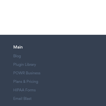
Main
Blog
Plugin Library
POWR Business
Plans & Pricing
HIPAA Forms
Email Blast