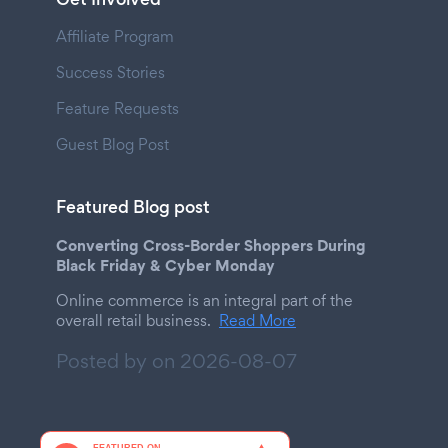
Affiliate Program
Success Stories
Feature Requests
Guest Blog Post
Featured Blog post
Converting Cross-Border Shoppers During
Black Friday & Cyber Monday
Online commerce is an integral part of the
overall retail business.
Read More
Posted by on
2026-08-07