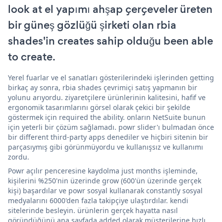
look at el yapımı ahşap çerçeveler üreten
bir güneş gözlüğü şirketi olan rbia
shades'in creates sahip olduğu been able
to create.
Yerel fuarlar ve el sanatları gösterilerindeki işlerinden getting
birkaç ay sonra, rbia shades çevrimiçi satış yapmanın bir
yolunu arıyordu. ziyaretçilere ürünlerinin kalitesini, hafif ve
ergonomik tasarımlarını görsel olarak çekici bir şekilde
göstermek için required the ability. onların NetSuite bunun
için yeterli bir çözüm sağlamadı. powr slider'ı bulmadan önce
bir different third-party apps denediler ve hiçbiri sitenin bir
parçasıymış gibi görünmüyordu ve kullanışsız ve kullanımı
zordu.
Powr açılır penceresine kaydolma just months işleminde,
kişilerini %250'nin üzerinde grow (600'ün üzerinde gerçek
kişi) başardılar ve powr sosyal kullanarak constantly sosyal
medyalarını 6000'den fazla takipçiye ulaştırdılar. kendi
sitelerinde besleyin. ürünlerin gerçek hayatta nasıl
göründüğünü ana sayfada added olarak müşterilerine hızlı