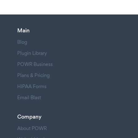
Main
Blog
Plugin Library
POWR Business
Plans & Pricing
HIPAA Forms
Email Blast
Company
About POWR