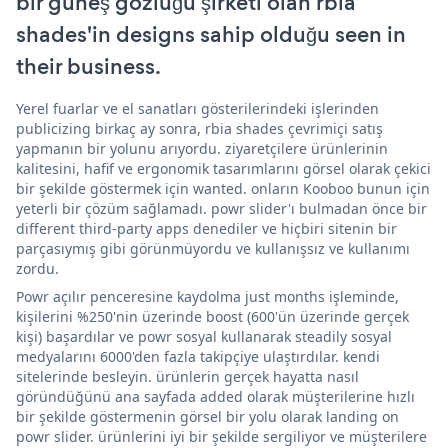
bir güneş gözlüğü şirketi olan rbia
shades'in designs sahip olduğu seen in
their business.
Yerel fuarlar ve el sanatları gösterilerindeki işlerinden
publicizing birkaç ay sonra, rbia shades çevrimiçi satış
yapmanın bir yolunu arıyordu. ziyaretçilere ürünlerinin
kalitesini, hafif ve ergonomik tasarımlarını görsel olarak çekici
bir şekilde göstermek için wanted. onların Kooboo bunun için
yeterli bir çözüm sağlamadı. powr slider'ı bulmadan önce bir
different third-party apps denediler ve hiçbiri sitenin bir
parçasıymış gibi görünmüyordu ve kullanışsız ve kullanımı
zordu.
Powr açılır penceresine kaydolma just months işleminde,
kişilerini %250'nin üzerinde boost (600'ün üzerinde gerçek
kişi) başardılar ve powr sosyal kullanarak steadily sosyal
medyalarını 6000'den fazla takipçiye ulaştırdılar. kendi
sitelerinde besleyin. ürünlerin gerçek hayatta nasıl
göründüğünü ana sayfada added olarak müşterilerine hızlı
bir şekilde göstermenin görsel bir yolu olarak landing on
powr slider. ürünlerini iyi bir şekilde sergiliyor ve müşterilere