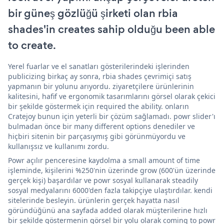
bir güneş gözlüğü şirketi olan rbia
shades'in creates sahip olduğu been able
to create.
Yerel fuarlar ve el sanatları gösterilerindeki işlerinden
publicizing birkaç ay sonra, rbia shades çevrimiçi satış
yapmanın bir yolunu arıyordu. ziyaretçilere ürünlerinin
kalitesini, hafif ve ergonomik tasarımlarını görsel olarak çekici
bir şekilde göstermek için required the ability. onların
Cratejoy bunun için yeterli bir çözüm sağlamadı. powr slider'ı
bulmadan önce bir many different options denediler ve
hiçbiri sitenin bir parçasıymış gibi görünmüyordu ve
kullanışsız ve kullanımı zordu.
Powr açılır penceresine kaydolma a small amount of time
işleminde, kişilerini %250'nin üzerinde grow (600'ün üzerinde
gerçek kişi) başardılar ve powr sosyal kullanarak steadily
sosyal medyalarını 6000'den fazla takipçiye ulaştırdılar. kendi
sitelerinde besleyin. ürünlerin gerçek hayatta nasıl
göründüğünü ana sayfada added olarak müşterilerine hızlı
bir şekilde göstermenin görsel bir yolu olarak coming to powr